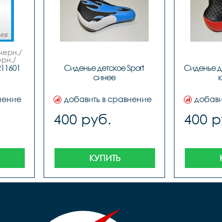
черн./
ерн./
DEL.
211601
Сиденье детское Sport 
Сиденье д
синее
к
нение
добавить в сравнение
добави
400 руб.
400 р
КУПИТЬ