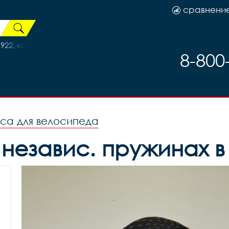
сравнени
22, код 41712
8-800
оса для велосипеда
 независ. пружинах 