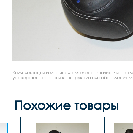
Комплектация велосипеда может незначительно отлич
усовершенствования конструкции или обновления моде
Похожие товары