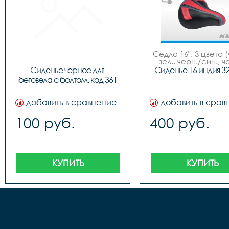
Седло 16", 3 цвета (
зел., черн./син., ч
красн.), NEW MO
Сиденье черное для 
Сиденье 16 индия 3
беговела с болтом, код 361
добавить в сравнение
добавить в срав
100 руб.
400 руб.
КУПИТЬ
КУПИТЬ