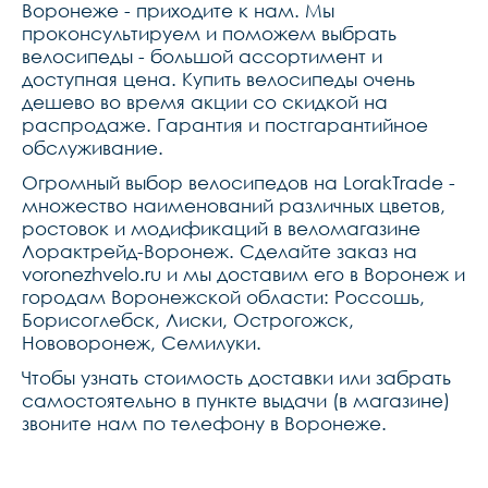
11-46t,педалиcube pp 
Воронеже - приходите к нам. Мы
mtb,рулевая колонкаcube 
проконсультируем и поможем выбрать
fph868, top 1 18quot, 
bottom 1 12quot, semi-
велосипеды - большой ассортимент и
integrated,вес13,9 kg
доступная цена. Купить велосипеды очень
дешево во время акции со скидкой на
распродаже. Гарантия и постгарантийное
обслуживание.
Огромный выбор велосипедов на LorakTrade -
множество наименований различных цветов,
ростовок и модификаций в веломагазине
Лорактрейд-Воронеж. Сделайте заказ на
voronezhvelo.ru и мы доставим его в Воронеж и
городам Воронежской области: Россошь,
Борисоглебск, Лиски, Острогожск,
Нововоронеж, Семилуки.
Чтобы узнать стоимость доставки или забрать
самостоятельно в пункте выдачи (в магазине)
звоните нам по телефону в Воронеже.