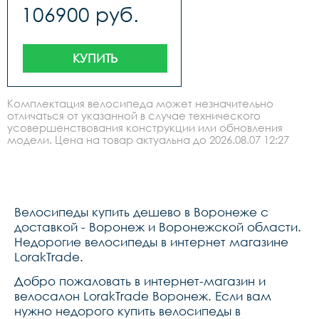
mount, fm kickstand 
centerlock,название 
106900 руб.
mount,вилкаsr suntour xcm 
модели:aim slx 
disc, 100mm, remote 
29,покрышки:schwalbe 
lockout,системаacid mtb 
smart sam, active, 
alloy 32t,ободаcube zx20, 
2.25,модельный ряд:
32h, disc,тормозаshimano 
КУПИТЬ
br-mt200ur300, hydr. disc 
brake, pmfm 160160,задний 
переключательshimano 
deore rd-m5120-sgs, 10-
Комплектация велосипеда может незначительно
speed,шифтерыshimano 
отличаться от указанной в случае технического
deore sl-m4100, rapidfire-
усовершенствования конструкции или обновления
plus,покрышкиschwalbe 
smart sam, active, 
модели. Цена на товар актуальна до 2026.08.07 12:27
2.25,передняя 
втулкаshimano hb-tx505, qr, 
centerlock,задняя 
втулкаshimano fh-tx505, qr, 
centerlock,рульcube rise 
trail bar, 680mm,грипсыacid 
Велосипеды купить дешево в Воронеже с
react,выносcube 
performance stem pro, 
доставкой - Воронеж и Воронежской области.
31.8mm,седлоnatural fit 
Недорогие велосипеды в интернет магазине
venec lite,подседельный 
LorakTrade.
штырьcube performance 
post, 
27.2mm,подседельный 
Добро пожаловать в интернет-магазин и
хомутcube varioclose, 
велосалон LorakTrade Воронеж. Если вам
31.8mm,цепьkmc 
нужно недорого купить велосипеды в
x10,кассетаsunrace csm52, 