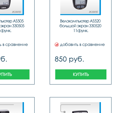
ьютер AS505 
Велокомпьютер AS520 
экран 330505 
большой экран 330520 
1функ.
11функ.
ь в сравнение
добавить в сравнение
б.
850 руб.
УПИТЬ
КУПИТЬ