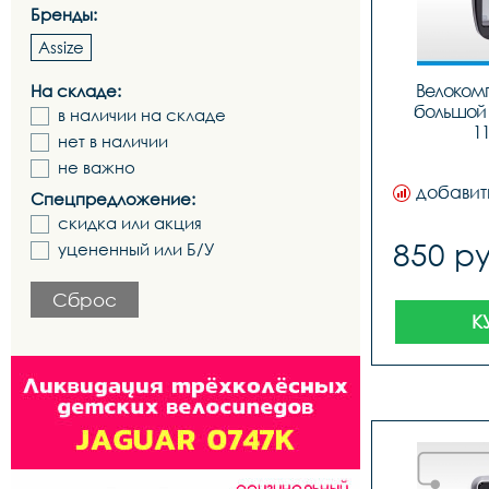
Бренды:
Assize
Велокомп
На складе:
большой 
в наличии на складе
1
нет в наличии
не важно
добавит
Спецпредложение:
скидка или акция
850 ру
уцененный или Б/У
Сброс
К