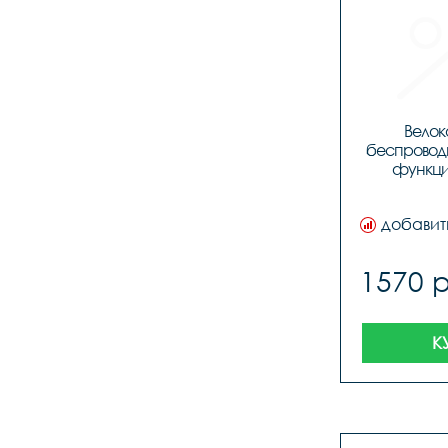
Велок
беспроводн
функций
добавит
1570 
К