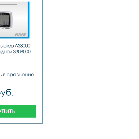
ьютер AS8000 
дной 3308000
ь в сравнение
руб.
УПИТЬ