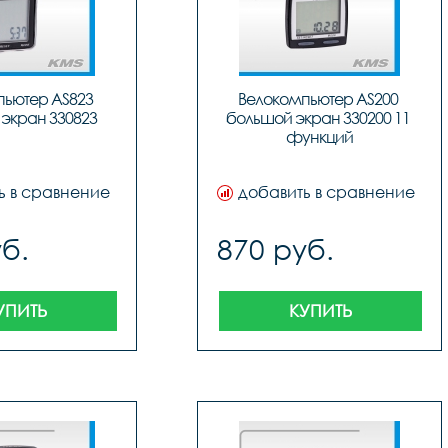
ьютер AS823 
Велокомпьютер AS200 
экран 330823
большой экран 330200 11 
функций
ь в сравнение
добавить в сравнение
б.
870 руб.
УПИТЬ
КУПИТЬ