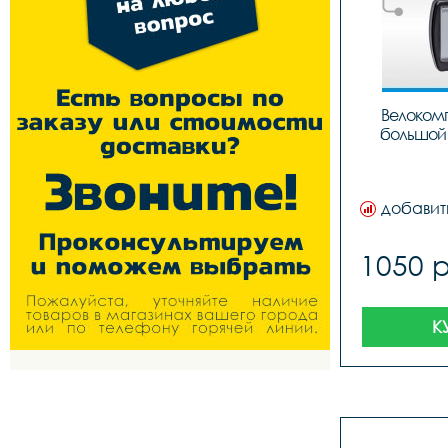
Велокомп
большой 
добавит
1050 
К