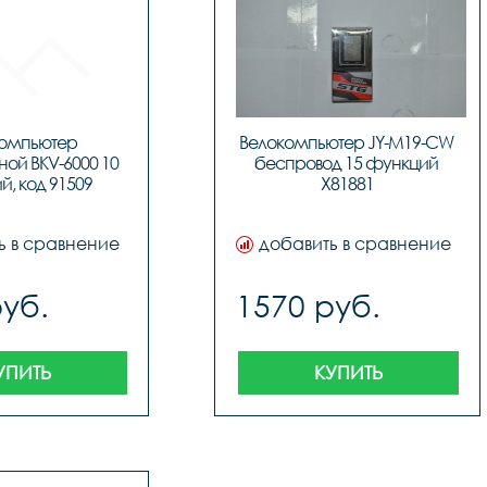
омпьютер 
Велокомпьютер JY-M19-CW 
ой BKV-6000 10 
беспровод 15 функций 
, код 91509
X81881
ь в сравнение
добавить в сравнение
руб.
1570 руб.
УПИТЬ
КУПИТЬ