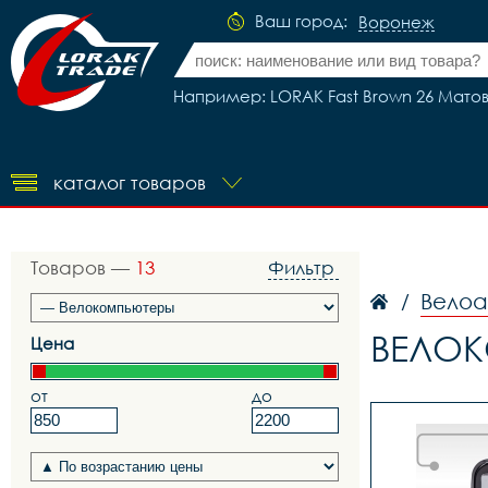
Ваш город:
Воронеж
Например: LORAK Fast Brown 26 Мато
каталог товаров
Товаров —
13
Фильтр
Вело
/
ВЕЛОК
Цена
от
до