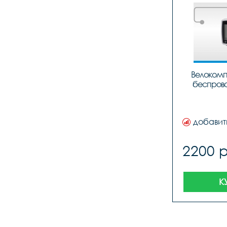
Велокомп
беспрово
добавит
2200 
К