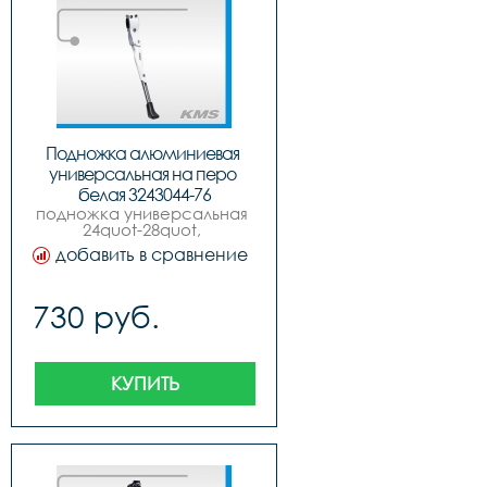
Подножка алюминиевая 
универсальная на перо 
белая 3243044-76
подножка универсальная 
24quot-28quot, 
алюминиевая, под заднее 
добавить в сравнение
перо, раздвижная, белая, 
quotkmsquot.
730 руб.
КУПИТЬ