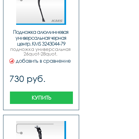
Подножка алюминиевая 
универсальная черная 
центр. KMS 3243044-79
подножка универсальная 
26quot-28quot, 
алюминиевая, 
добавить в сравнение
раздвижная, черная, 
quotkmsquot.
730 руб.
КУПИТЬ