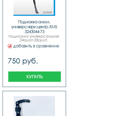
Подножка алюм. 
универс.черн центр. KMS 
3243044-73
подножка универсальная 
24quot-28quot, 
алюминиевая, 
добавить в сравнение
центральная, раздвижная, 
черная, quotkmsquot.
750 руб.
КУПИТЬ