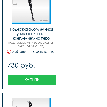
Подножка алюминиевая 
универсальная с 
креплением на перо 
подножка универсальная 
3243044-75
24quot-28quot, 
алюминиевая, под заднее 
добавить в сравнение
перо, раздвижная, черная, 
quotkmsquot, new model.
730 руб.
КУПИТЬ