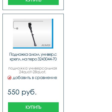
Подножка алюм. универ.с 
крепл. на перо 3243044-70
подножка универсальная 
24quot-28quot, 
алюминиевая, под заднее 
добавить в сравнение
перо, телескопическая, 
черная.
550 руб.
КУПИТЬ