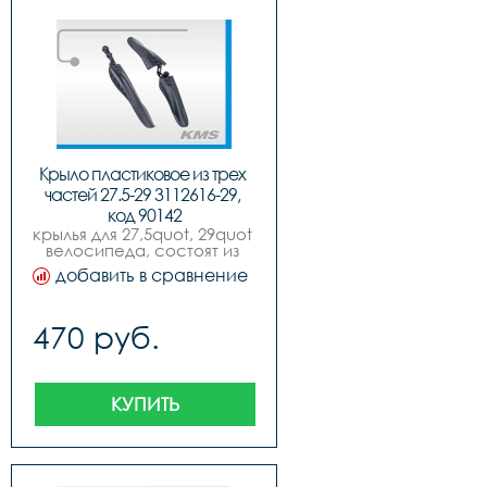
Крыло пластиковое из трех 
частей 27.5-29 3112616-29, 
код 90142
крылья для 27,5quot, 29quot 
велосипеда, состоят из 
трех частей комплект.
добавить в сравнение
470 руб.
КУПИТЬ