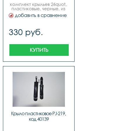
комплект крыльев 26quot, 
пластиковые, черные, из 
трех частей.
добавить в сравнение
330 руб.
КУПИТЬ
Крыло пластиковое PJ-219, 
код 40139