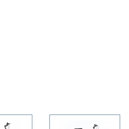
штырь		
Подседельный штырь		
ь

сталь

Вес		- кг
Вес		- кг