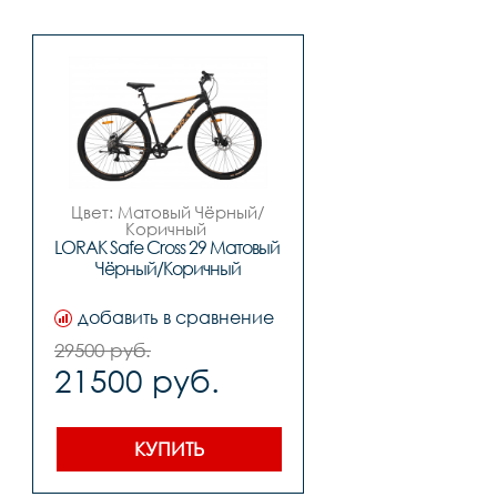
Цвет: Матовый Чёрный/
Коричный 

Материал рамы: 
LORAK Safe Cross 29 Матовый 
алюминий

Чёрный/Коричный
Тип тормозов: дисковый 
механический

Диаметр колес: 29"

добавить в сравнение
Рама: 19"

Количество скоростей # 7

29500 руб.
Материал рамы 	#	
21500 руб.
ALLOY алюминий

Вилка 	#	STEEL жетская 

Передний переключатель 	
#	-

Задний переключатель 	#	
КУПИТЬ
LTWOO A2

Передний тормоз 	#	
mech. disc 160 