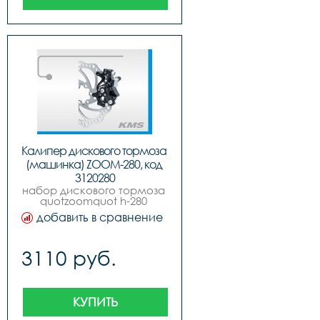
Калипер дискового тормоза 
(машинка) ZOOM-280, код 
3120280
набор дискового тормоза 
quotzoomquot h-280 
передний  задний плюс 
добавить в сравнение
два диска 160мм, цвет 
черный, без инд. упак.
3110 руб.
КУПИТЬ