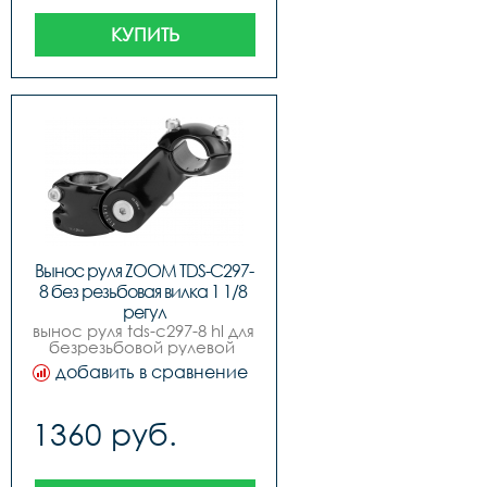
КУПИТЬ
Вынос руля ZOOM TDS-C297-
8 без резьбовая вилка 1 1/8 
регул
вынос руля tds-c297-8 hl для 
безрезьбовой рулевой 
колонки с регулировкой 
добавить в сравнение
наклона выступа, под 
шток вилки 118, высота 
41мм, длина выступа 105 
1360 руб.
мм, для руля диаметром 
25,4мм, алюминиевый, 
чёрный