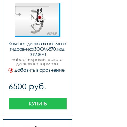
Калипер дискового тормоза 
гидравлика ZOOM-870, код 
3120870
набор гидравлического 
дискового тормоза 
quotzoomquot h-870 
добавить в сравнение
передний  задний плюс 
два диска 160мм, цвет 
чернобелый, в инд. упак.
6500 руб.
КУПИТЬ