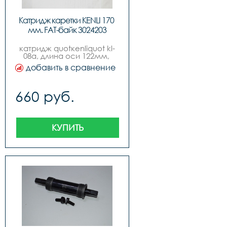
Катридж каретки KENLI 170 
мм. FAT-байк 3024203
катридж quotкеnliquot kl-
08a, длина оси 122мм, 
стальной корпус, черный, 
добавить в сравнение
стальные чашки, под 
квадрат.
660 руб.
КУПИТЬ