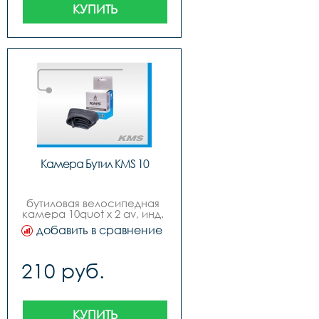
КУПИТЬ
Камера Бутил KMS 10
бутиловая велосипедная 
камера 10quot x 2 av, инд. 
yпак., русский дизайн, 
добавить в сравнение
бренд quotkmsquot
210 руб.
КУПИТЬ