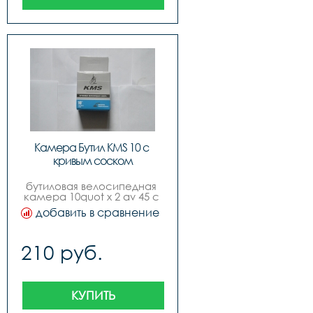
Камера Бутил KMS 10 с 
кривым соском
бутиловая велосипедная 
камера 10quot x 2 av 45 с 
кривым соском, инд. 
добавить в сравнение
yпак., русский дизайн, 
бренд quotkmsquot
210 руб.
КУПИТЬ