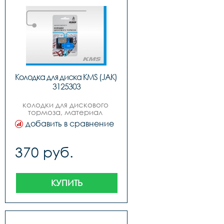
Колодка для диска KMS (JAK) 
3125303
колодки для дискового 
тормоза, материал 
органика, цвет голубой, 
добавить в сравнение
логотип quotkmsquot на 
продукте, инд. упак. 
блистер, русский дизайн, 
370 руб.
бренд quotkmsquot вид №3 
deore m515, m516,m515-
la,m525,m515-la-m, m415, 
m465, m475, m485, m495, 
m395, cx75, c501, c601 
КУПИТЬ
tektro aurgia, auriga comp, 
aquila