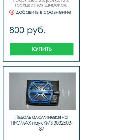
покрышка 26quotx2.125, 
трехцветная широкая, 
высокое качество, бренд 
добавить в сравнение
quotkmsquot.
800 руб.
КУПИТЬ
Педаль алюминевая на 
ПРОМАХ паук KMS 3032603-
87