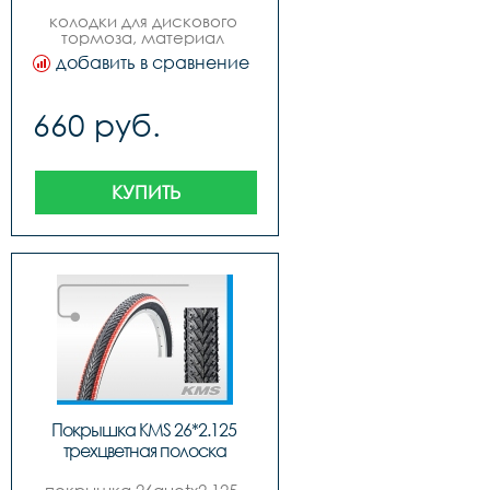
колодки для дискового 
тормоза, материал 
синтетика, цвет золотой, 
добавить в сравнение
логотип quotkmsquot на 
продукте, инд. упак. 
блистер, русский дизайн, 
660 руб.
бренд quotkmsquot вид №5 
magura clara 2000  louise 
98-01 calipers
КУПИТЬ
Покрышка KMS 26*2.125 
трехцветная полоска