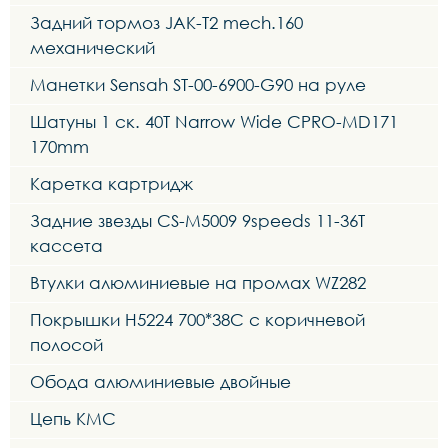
Задний тормоз JAK-T2 mech.160
механический
Манетки Sensah ST-00-6900-G90 на руле
Шатуны 1 ск. 40T Narrow Wide CPRO-MD171
170mm
Каретка картридж
Задние звезды CS-M5009 9speeds 11-36Т
кассета
Втулки алюминиевые на промах WZ282
Покрышки H5224 700*38C с коричневой
полосой
Обода алюминиевые двойные
Цепь KMC