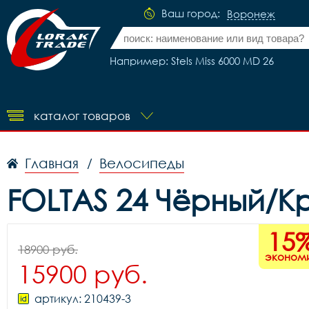
Ваш город:
Воронеж
Например: Stels Miss 6000 MD 26
каталог товаров
Главная
Велосипеды
/
FOLTAS 24 Чёрный/К
15
18900 руб.
эконом
15900 руб.
артикул: 210439-3