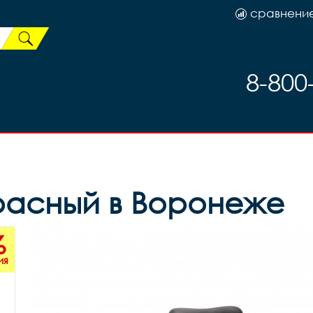
сравнени
8-800
расный в Воронеже
%
ия