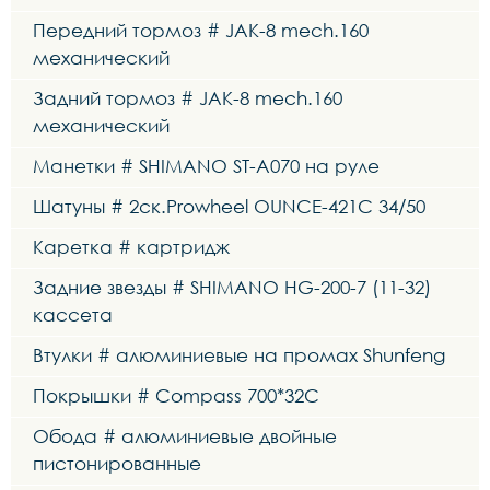
Передний тормоз # JAK-8 mech.160
механический
Задний тормоз # JAK-8 mech.160
механический
Манетки # SHIMANO ST-A070 на руле
Шатуны # 2ск.Prowheel OUNCE-421C 34/50
Каретка # картридж
Задние звезды # SHIMANO HG-200-7 (11-32)
кассета
Втулки # алюминиевые на промах Shunfeng
Покрышки # Compass 700*32C
Обода # алюминиевые двойные
пистонированные