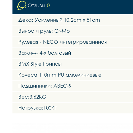
Отзывы
0
Дека: Усиленный 10.2cm x 51cm
Вынос и руль: Cr-Mo
Рулевая - NECO интегрированнная
Зажим- 4-х болтовый
BMX Style Грипсы
Колеса 110mm PU алюминиевые
Подшипники: ABEC-9
Вес:3.62KG
Нагрузка:100КГ