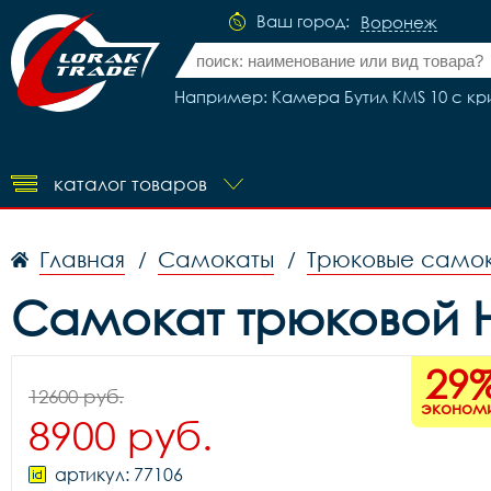
Ваш город:
Воронеж
Например: Камера Бутил KMS 10 с к
каталог товаров
Главная
Самокаты
Трюковые само
/
/
Самокат трюковой 
29
12600 руб.
эконом
8900 руб.
артикул: 77106