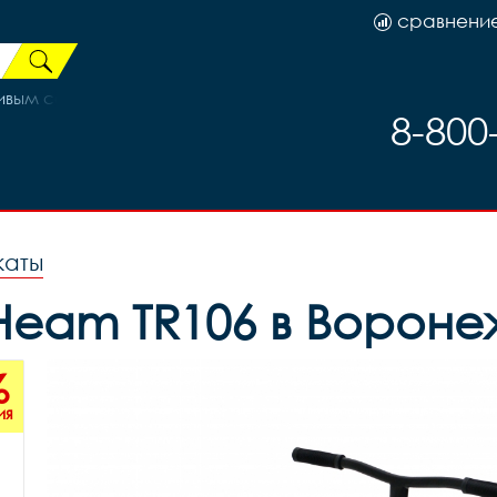
сравнени
ривым соском
8-800
каты
Heam TR106 в Вороне
%
ия