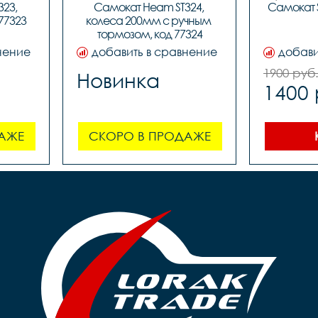
23, 
Самокат Heam ST324, 
Самокат S
Возраст от
77323
колеса 200мм с ручным 
передни
тормозом, код 77324
диаметр 
нение
добавить в сравнение
добави
заднее
диаметр
1900 руб
Новинка
1400 
ширина
руль с 
без
АЖЕ
СКОРО В ПРОДАЖЕ