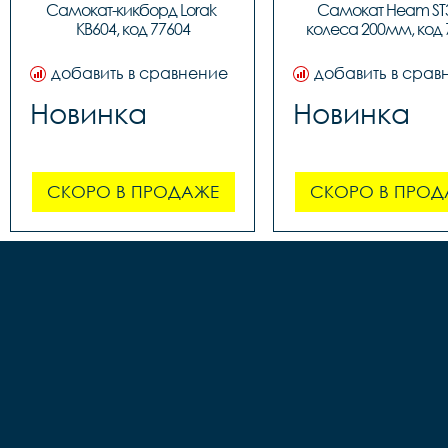
Самокат-кикборд Lorak 
Самокат Heam ST3
KB604, код 77604
колеса 200мм, код 
добавить в сравнение
добавить в срав
Новинка
Новинка
СКОРО В ПРОДАЖЕ
СКОРО В ПРОД