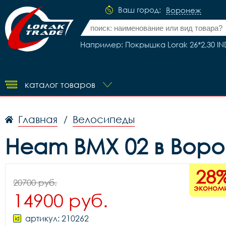
Ваш город:
Воронеж
Например: Покрышка Lorak 26*2,30 IN
каталог товаров
Главная
Велосипеды
/
Heam BMX 02 в Вор
28
20700 руб.
эконом
14900 руб.
артикул: 210262