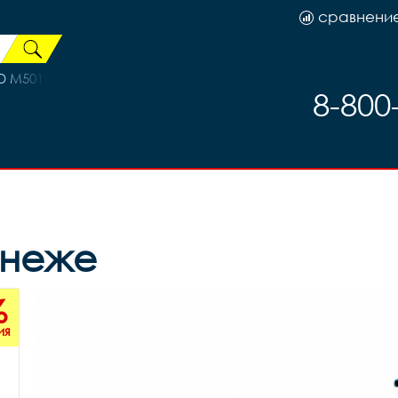
сравнени
D M5019
8-800
онеже
%
ия