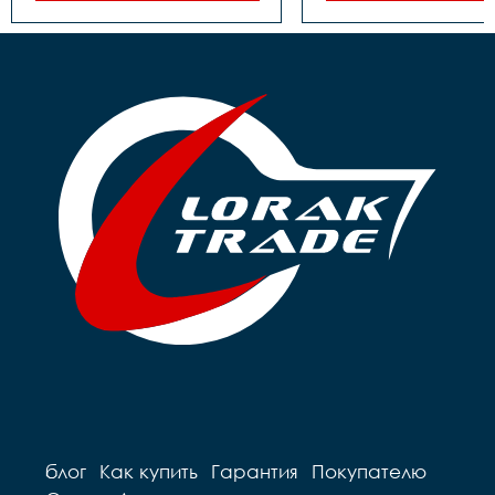
картридж

Каретка		 
Тормоза		 задний- 
картридж

ножной, передний-ручной

Тормоза		 задний- 
Покрышки		14**2,125

ножной

Втулки		сталь

Покрышки		16**2,125

Обода		сталь черные

Втулки		сталь

Рулевая		резьбовая

Обода		сталь черные

Вынос		сталь

Рулевая		резьбовая 

Руль		steel 

Вынос		сталь

Грипсы		цветные

Руль		steel 

Седло		детское на 
Грипсы		black

пружинах

Седло		детское Sport

Педали		Пластиковые

Педали		Пластиковые

Подседельный штырь		
Подседельный штырь	
сталь

сталь

Вес		9.7 кг
Вес		9,8 кг
блог
Как купить
Гарантия
Покупателю