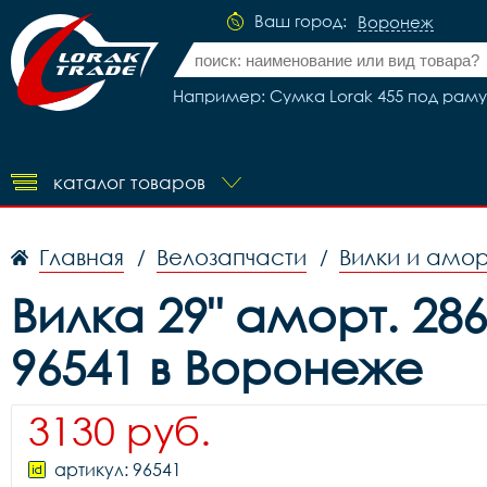
Ваш город:
Воронеж
Например: Сумка Lorak 455 под раму 
каталог товаров
Главная
Велозапчасти
Вилки и амо
/
/
Вилка 29" аморт. 286
96541 в Воронеже
3130 руб.
артикул: 96541