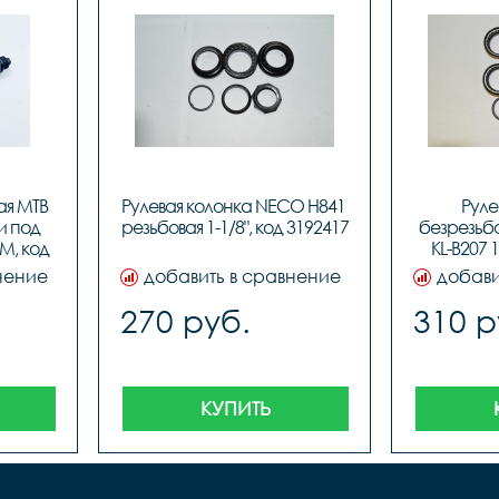
я MTB 
Рулевая колонка NECO H841 
Руле
8																					
 под 
резьбовая 1-1/8", код 3192417
безрезьбо
M, код 
KL-B207 1
нение
добавить в сравнение
добави
270 руб.
310 р
КУПИТЬ