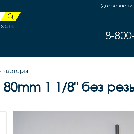
сравнени
30х14х5см черно-зеленый, код 45505
8-800
ртизаторы
 80mm 1 1/8" без резь