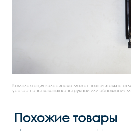
Комплектация велосипеда может незначительно отлич
усовершенствования конструкции или обновления моде
Похожие товары