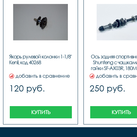
Якорь рулевой колонки 1-1/8" 
Ось задняя спортивна
Kenli, код 4026
Shunfeng с чашками
гайки SF-AX03R, 180M
41556
добавить в сравнение
добавить в срав
120 руб.
250 руб.
КУПИТЬ
КУПИТЬ