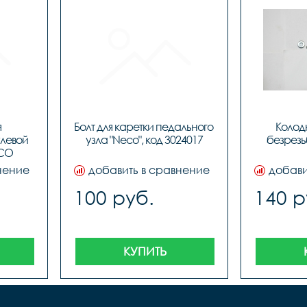
 
Болт для каретки педального 
Колод
левой 
узла "Neco", код 3024017
безрезьб
CO 
510
нение
добавить в сравнение
добави
100 руб.
140 р
КУПИТЬ