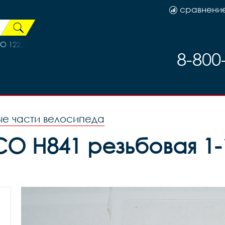
сравнени
122.5 BB-UN26 73*122,5mm, код 6110
8-800
ые части велосипеда
O H841 резьбовая 1-1/