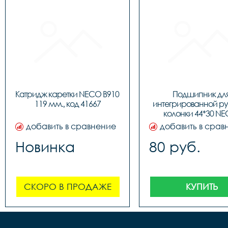
Катридж каретки NECO B910 
Подшипник для
119 мм., код 41667
интегрированной ру
колонки 44*30 NE
BBFHST11, код 91
добавить в сравнение
добавить в срав
Новинка
80 руб.
СКОРО В ПРОДАЖЕ
КУПИТЬ