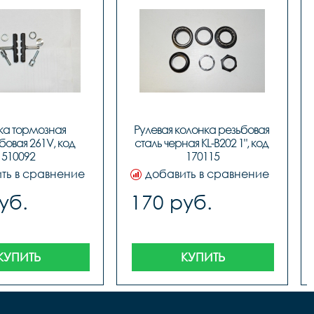
ка тормозная 
Рулевая колонка резьбовая 
овая 261V, код 
сталь черная KL-B202 1", код 
510092
170115
ть в сравнение
добавить в сравнение
уб.
170 руб.
КУПИТЬ
КУПИТЬ