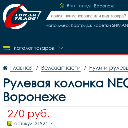
Ваш город:
Воронеж
Например: Картридж каретки SHIMANO 
каталог товаров
Главная
Велозапчасти
Рули и рулев
/
/
Рулевая колонка NEC
Воронеже
270 руб.
артикул: 3192417