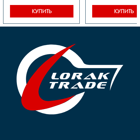
Втулка передняя	- Сталь, 
Система	- Сталь, 28Т, 
под гайку

89мм

Втулка задняя	- Сталь, 
Втулка передняя	- Сталь, 
КУПИТЬ
КУПИТЬ
под гайку

под гайку

Трещотка/звёздочка/
Втулка задняя	- Сталь, 
кассета	- Звездочка, 
под гайку

18Т

Трещотка/звёздо
Обод	- Алюминий, 
кассета	- Звездочка, 
одинарный

18Т

Покрышки	- 14"х1,75

Тормоза	- Ножной

Крылья	- Есть

Обод	- Алюминий, 
Педали	- Пластик

одинарный

Вес	- 10.7 кг
Покрышки	- 14"х1,75

Крылья	- Есть

Педали	- Пластик

Вес	- 9.76 кг