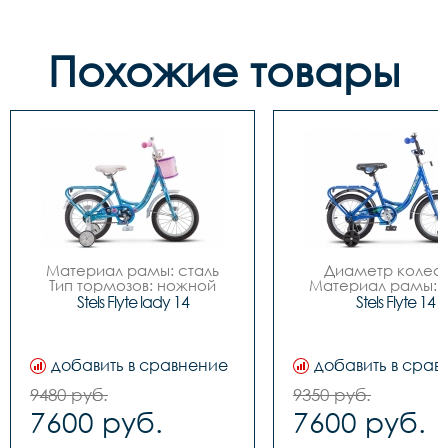
Похожие товары
Материал рамы: сталь

Диаметр колес: 
Тип тормозов: ножной

Материал рамы: с
Диаметр колес: 14

Тип тормозов: нож
Stels Flyte lady 14
Stels Flyte 14
Количество скоростей	- 
Количество скоростей
1

1

Размер рамы велосипеда	
Размер рамы велос
- 9,5"

- 9,5"

добавить в сравнение
добавить в срав
Вилка передняя	- Ригид, 
Вилка передняя	- Ригид, 
стальная

стальная

9480 руб.
9350 руб.
Рулевая колонка	- 
Рулевая колонка	-
7600 руб.
7600 руб.
Резьбовая

Резьбовая

Каретка	- Наборная

Каретка	- Наборная
