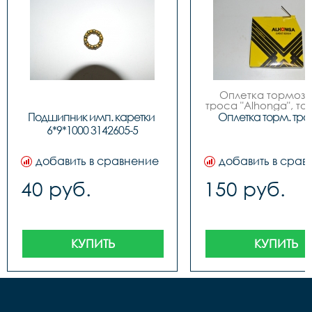
Оплетка тормозно
троса "Alhonga", то
5мм, витое сечение,
Подшипник имп. каретки 
Оплетка торм. тро
черный,  цена за 1
6*9*1000 3142605-5
бухте 50м, упаков
картонный бокс, Т
добавить в сравнение
добавить в срав
40 руб.
150 руб.
КУПИТЬ
КУПИТЬ