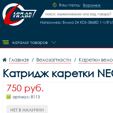
Ваш город:
Воронеж
Например: Вилка 24 XDS-3868D 1-1/8"x
каталог товаров
Главная
Велозапчасти
Каретки вел
/
/
Катридж каретки NE
750 руб.
артикул: 8113
НЕТ В НАЛИЧИИ