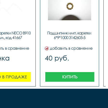
аретки NECO B910 
Подшипник имп. каретки 
м., код 41667
6*9*1000 3142605-5
ть в сравнение
добавить в сравнение
нка
40 руб.
 В ПРОДАЖЕ
КУПИТЬ