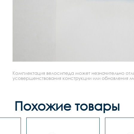
Комплектация велосипеда может незначительно отлич
усовершенствования конструкции или обновления моде
Похожие товары