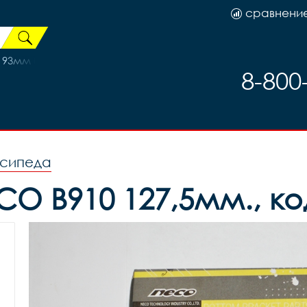
сравнени
193мм безрезьб/аморт/Disk-brake, код 110209
8-800
осипеда
CO B910 127,5мм., ко