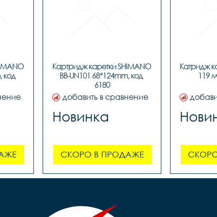
HIMANO 
Картридж каретки SHIMANO 
Катридж к
 код 
BB-UN101 68*124mm, код 
119 м
6180
нение
добавить в сравнение
добави
Новинка
Нови
АЖЕ
СКОРО В ПРОДАЖЕ
СКОРО