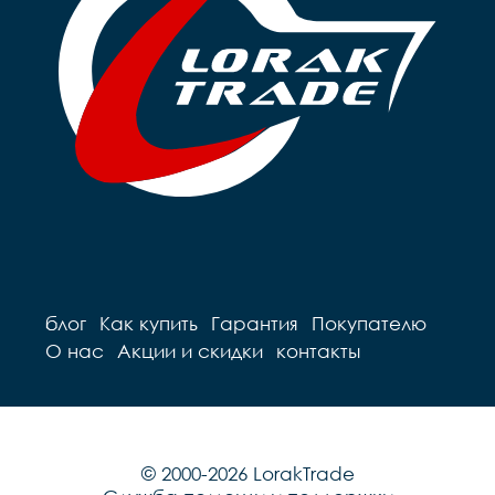
Грипсы		цветные

Седло		детское на 
Седло		детское на 
пружинах

пружинах

Педали		Пластиковые

Педали		Пластиковые

Подседельный штырь	
Подседельный штырь		
сталь

сталь

Вес		10.2 к
Вес		9.7 кг
блог
Как купить
Гарантия
Покупателю
О нас
Акции и скидки
контакты
© 2000-2026 LorakTrade