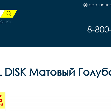
сравнени
В+JY004 пер+зад 3264135
8-800
L DISK Матовый Голуб
%
ия