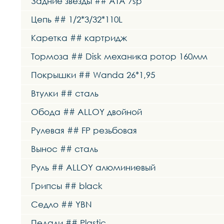
Задние звезды ## ATA 7sp
Цепь ## 1/2*3/32*110L
Каретка ## картридж
Тормоза ## Disk механика ротор 160мм
Покрышки ## Wanda 26*1,95
Втулки ## сталь
Обода ## ALLOY двойной
Рулевая ## FP резьбовая
Вынос ## сталь
Руль ## ALLOY алюминиевый
Грипсы ## black
Седло ## YBN
Педали ## Plastic