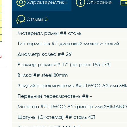
Характеристики
Описание
Отзывы
0
Материал рамы ## сталь
Тип тормозов ## дисковый механический
Диаметр колес ## 26"
ы
Размер рамы ## 17" (на рост 155-173)
Вилка ## steel 80mm
Задний переключатель ## LTWOO A2 или SHIM
Передний переключатель ## -
Манетки ## LTWOO A2 триггер или SHIMANO ST
Шатуны (Система) ## сталь 40T