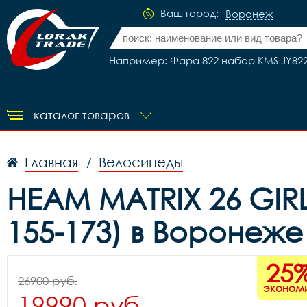
Ваш город:
Воронеж
Например: Фара 822 набор KMS JY822
каталог товаров
Главная
Велосипеды
/
HEAM MATRIX 26 GIR
155-173) в Воронеже
25
26900 руб.
эконом
19990 руб.