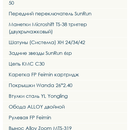
50
Передний переключатель SunRun
Манетки Microshift TS-38 триггер
(двухрычажковый)
Шатуны (Система) XH 24/34/42
Задние звезды SunRun 6sp
Цепь KMC C30
Каретка FP Feimin картридж
Покрышки Wanda 26*2.40
Втулки сталь YL Yongling
Обода ALLOY двойной
Рулевая FP Feimin
Вынос Alloy Zoom MTS-319