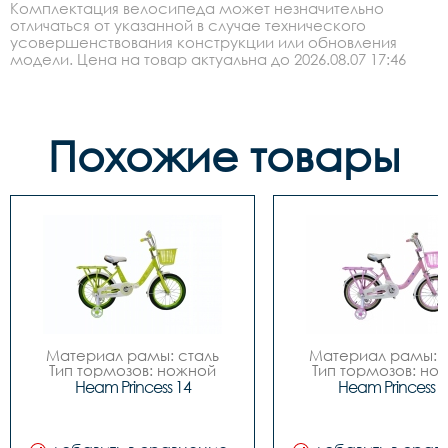
Комплектация велосипеда может незначительно
отличаться от указанной в случае технического
усовершенствования конструкции или обновления
модели. Цена на товар актуальна до 2026.08.07 17:46
Похожие товары
Материал рамы: сталь

Материал рамы: с
Тип тормозов: ножной

Тип тормозов: нож
Диаметр колес: 14

Диаметр колес: 
Heam Princess 14
Heam Princess 1
Цвета		Зелёный-
Цвета		Зелёный-
белый, Розовый-белый

белый, Розовый-бе
Вилка		сталь

Вилка		сталь

Задний переключатель		
Задний переключател