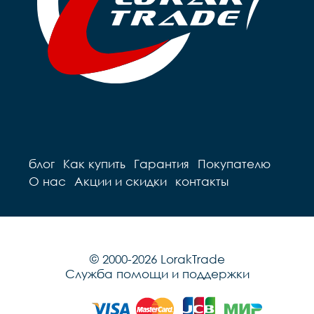
Подседельный штырь		
сталь

сталь

Вес		10.2 к
Вес		9.7 кг
блог
Как купить
Гарантия
Покупателю
О нас
Акции и скидки
контакты
© 2000-2026 LorakTrade
Служба помощи и поддержки