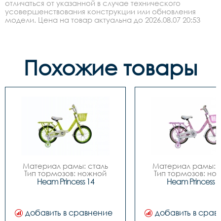
отличаться от указанной в случае технического
усовершенствования конструкции или обновления
модели. Цена на товар актуальна до 2026.08.07 20:53
Похожие товары
Материал рамы: сталь

Материал рамы: с
Тип тормозов: ножной

Тип тормозов: нож
Диаметр колес: 14

Диаметр колес: 
Heam Princess 14
Heam Princess 1
Цвета		Зелёный-
Цвета		Зелёный-
белый, Розовый-белый

белый, Розовый-бе
Вилка		сталь

Вилка		сталь

Задний переключатель		
Задний переключател
добавить в сравнение
добавить в срав
-

-
