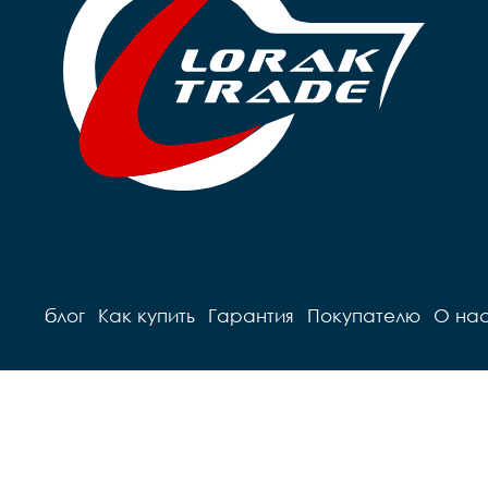
Руль		steel 

Седло		детское на 
Грипсы		black

п
Седло		детское Sport

Педали		Пластиковые

	
Педали		Пластиковые

Подседель
Подседельный штырь		
г
сталь

Вес		9,8 кг
блог
Как купить
Гарантия
Покупателю
О на