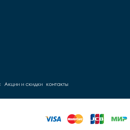
Седло		детское

ружинах

Педали		Пластиковые

Подседельный штырь		
ный штырь		
сталь

сталь

Вес		- кг
Вес		11 кг
с
Акции и скидки
контакты