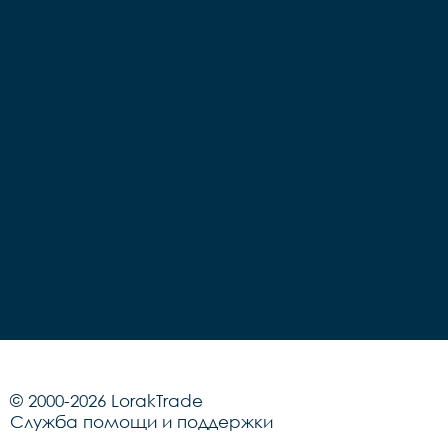
Грипсы		цветные

Седло		детское на 
Седло		детское на 
пружинах

пружинах

Педали		Пластиковые

Педали		Пластиковые

Подседельный штырь	
Подседельный штырь		
сталь

сталь

Вес		10.2 к
Вес		9.7 кг
© 2000-2026 LorakTrade
Служба помощи и поддержки