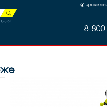
сравнени
U-BRAKE RX-934D W/55mm, код 41599
8-800
еже