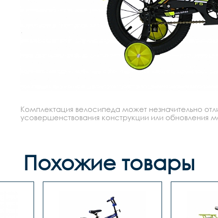
Комплектация велосипеда может незначительно отлич
усовершенствования конструкции или обновления моде
Похожие товары