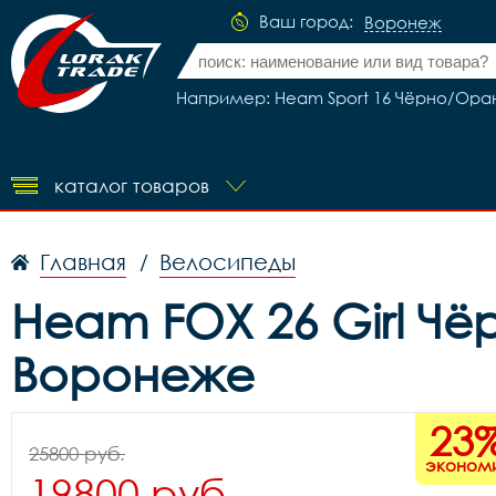
Ваш город:
Воронеж
Например: Heam Sport 16 Чёрно/Ор
каталог товаров
Главная
Велосипеды
/
Heam FOX 26 Girl Чё
Воронеже
23
25800 руб.
эконом
19800 руб.