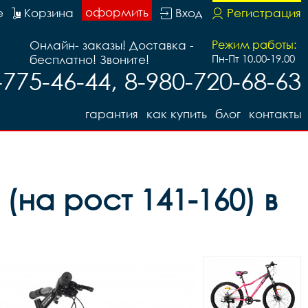
оформить
е
Корзина
Вход
Регистрация
Онлайн- заказы! Доставка -
Режим работы:
бесплатно! Звоните!
Пн-Пт 10.00-19.00
-775-46-44, 8-980-720-68-63
гарантия
как купить
блог
контакты
(на рост 141-160) в