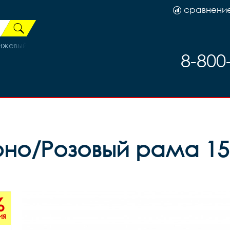
сравнени
анжевый
8-800
рно/Розовый рама 15 
%
ия