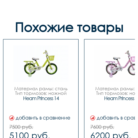
Похожие товары
Материал рамы: сталь

Материал рамы: с
Тип тормозов: ножной

Тип тормозов: нож
Диаметр колес: 14

Диаметр колес: 
Heam Princess 14
Heam Princess 1
Цвета		Зелёный-
Цвета		Зелёный-
белый, Розовый-белый

белый, Розовый-бе
Вилка		сталь

Вилка		сталь

Задний переключатель		
Задний переключател
добавить в сравнение
добавить в срав
-

-

Передний переключатель		
Передний переключа
7500 руб.
7600 руб.
-

-

5100 руб.
6200 руб.
Манетки		-

Манетки		-
