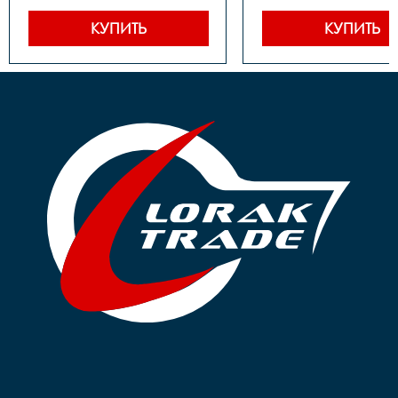
под гайку

под гайку

Втулка задняя	- Сталь, 
Втулка задняя	- Сталь, 
КУПИТЬ
КУПИТЬ
под гайку

под гайку

Трещотка/звёздочка/
Трещотка/звёздо
кассета	- Звездочка, 
кассета	- Звездочка, 
18Т

18Т

Обод	- Алюминий, 
Обод	- Алюминий, 
одинарный

одинарный

Покрышки	- 14"х1,75

Покрышки	- 16"х1,75

Крылья	- Есть

Крылья	- Есть

Педали	- Пластик

Педали	- Пластик

Вес	- 10.7 кг
Вес	- 11.58 кг