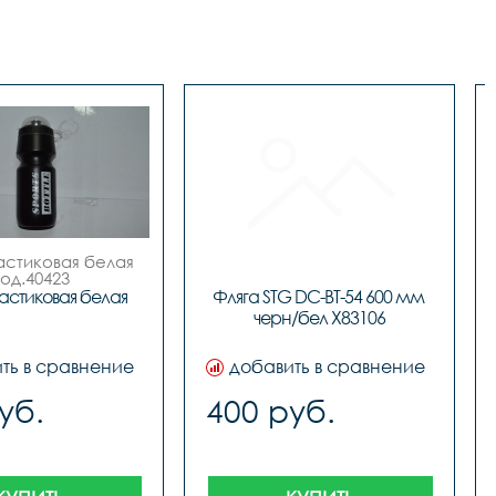
астиковая белая

код.40423
астиковая белая
Фляга STG DC-BT-54 600 мм 
черн/бел X83106
ть в сравнение
добавить в сравнение
уб.
400 руб.