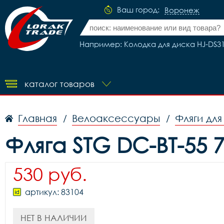
Ваш город:
Воронеж
Например: Колодка для диска HJ-DS31 
каталог товаров
Главная
Велоаксессуары
Фляги дл
/
/
Фляга STG DC-BT-55 
530 руб.
артикул: 83104
НЕТ В НАЛИЧИИ