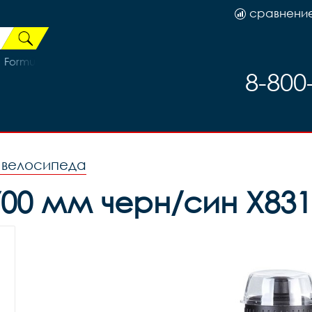
сравнени
Formula Oro 3122612-17, код 61217
8-800
я велосипеда
700 мм черн/син X83