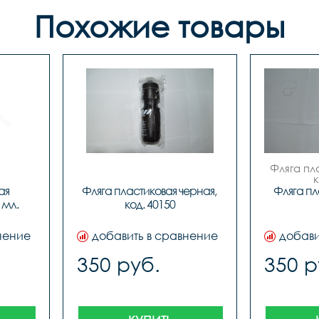
Похожие товары
Фляга пл
 
я 
Фляга пластиковая черная, 
Фляга пл
мл. 
код. 40150
нение
добавить в сравнение
добави
350 руб.
350 р