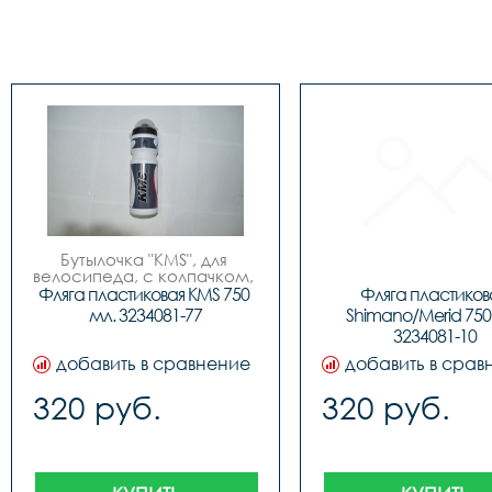
Бутылочка "KMS", для 
велосипеда, с колпачком, 
пластиковая, 750мл, 3 
Фляга пластиковая KMS 750 
Фляга пластикова
цвета (бело/синие, бело/
мл. 3234081-77
Shimano/Merid 750 
красные, бело/зеленые), 
3234081-10
фирменный дизайн.
добавить в сравнение
добавить в срав
320 руб.
320 руб.