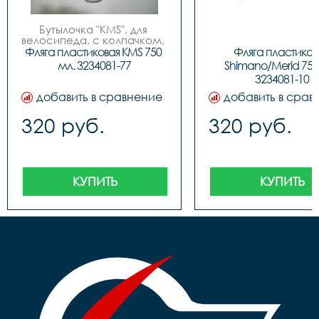
Бутылочка "KMS", для 
велосипеда, с колпачком, 
пластиковая, 750мл, 3 
Фляга пластиковая KMS 750 
Фляга пластикова
цвета (бело/синие, бело/
мл. 3234081-77
Shimano/Merid 750 
красные, бело/зеленые), 
3234081-10
фирменный дизайн.
добавить в сравнение
добавить в срав
320 руб.
320 руб.
КУПИТЬ
КУПИТЬ