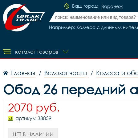
Ваш город:
Воронеж
Например: Камера с длинным нипелем
каталог товаров
Главная
Велозапчасти
Колеса и об
/
/
Обод 26 передний а
2070 руб.
артикул: 38859
НЕТ В НАЛИЧИИ