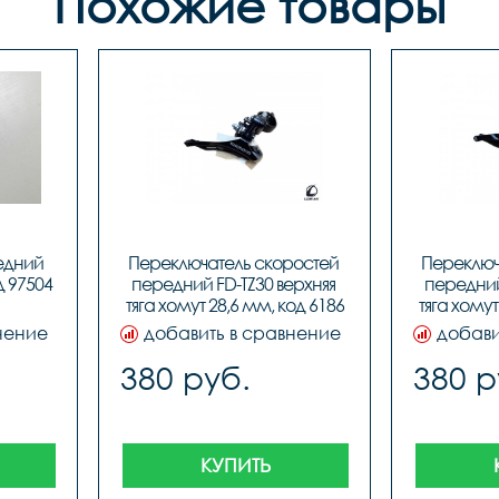
Похожие товары
дний 
Переключатель скоростей 
Переключ
д 97504
передний FD-TZ30 верхняя 
передний 
тяга хомут 28,6 мм, код 6186
тяга хомут
нение
добавить в сравнение
добави
380 руб.
380 р
КУПИТЬ