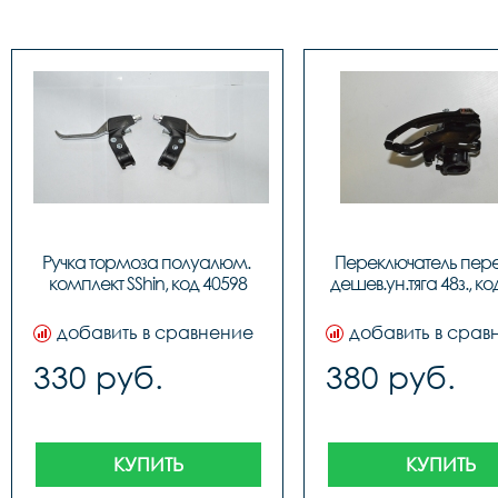
Ручка тормоза полуалюм. 
Переключатель пере
комплект SShin, код 40598
дешев.ун.тяга 48з., ко
добавить в сравнение
добавить в срав
330 руб.
380 руб.
КУПИТЬ
КУПИТЬ