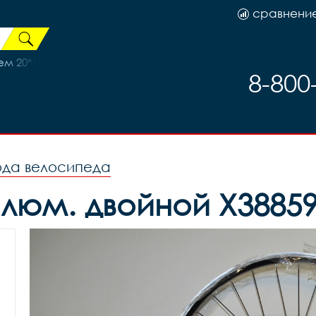
сравнени
 20*1.95/2.125, код 50220kam
8-800
ода велосипеда
люм. двойной Х3885