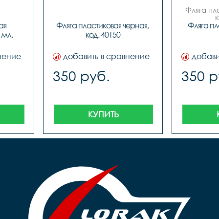
Фляга пл
 
я 
Фляга пластиковая черная, 
Фляга пл
мл. 
код. 40150
нение
добавить в сравнение
добави
350 руб.
350 р
КУПИТЬ