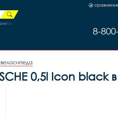
сравнени
олетовый/Розовый
8-800
я велосипеда
SCHE 0,5l Icon black