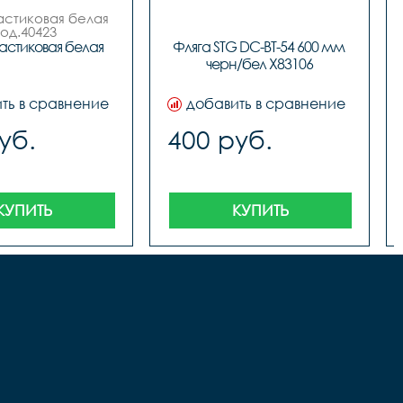
астиковая белая

код.40423
астиковая белая
Фляга STG DC-BT-54 600 мм 
черн/бел X83106
ть в сравнение
добавить в сравнение
уб.
400 руб.
КУПИТЬ
КУПИТЬ