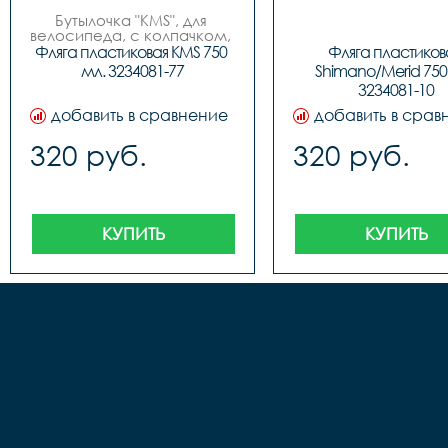
Бутылочка "KMS", для 
велосипеда, с колпачком, 
пластиковая, 750мл, 3 
Фляга пластиковая KMS 750 
Фляга пластикова
цвета (бело/синие, бело/
мл. 3234081-77
Shimano/Merid 750 
красные, бело/зеленые), 
3234081-10
фирменный дизайн.
добавить в сравнение
добавить в срав
320 руб.
320 руб.
КУПИТЬ
КУПИТЬ