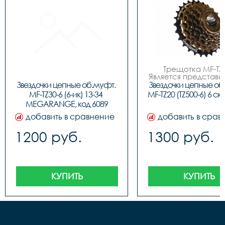
Трещотка MF-TZ20
Является представи
комплектующих 
Звездочки цепные об.муфт. 
Звездочки цепные об.
японской компан
MF-TZ30-6 (6-ик) 13-34 
MF-TZ20 (TZ500-6) 6 ск,
Shimano. Трещот
MEGARANGE, код 6089
представлена набор
6-ти ведомых звез
добавить в сравнение
добавить в срав
которые посредст
резьбы крепятся к в
1200 руб.
1300 руб.
заднего колеса. Э
модель создана
специально для
велосипедов началь
уровня. Имеет зубь
количестве от 14 д
КУПИТЬ
КУПИТЬ
штук.