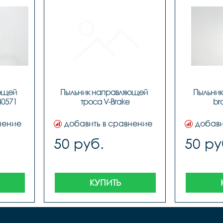
ющей 
Пыльник направляющей 
Пыльник 
40571
троса V-Brake
br
нение
добавить в сравнение
добави
50 руб.
50 ру
КУПИТЬ