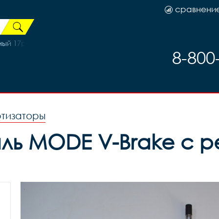
сравнени
й 17р (на рост 155-173)
8-800
ртизаторы
аль MODE V-Brake с ре