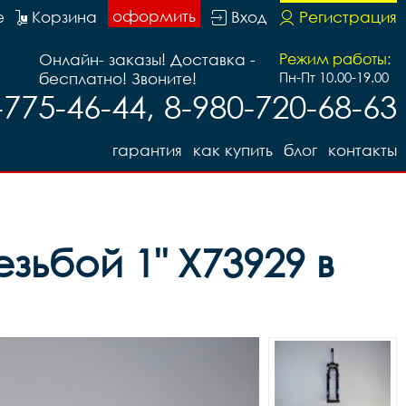
оформить
е
Корзина
Вход
Регистрация
Онлайн- заказы! Доставка -
Режим работы:
бесплатно! Звоните!
Пн-Пт 10.00-19.00
-775-46-44, 8-980-720-68-63
гарантия
как купить
блог
контакты
зьбой 1" X73929 в