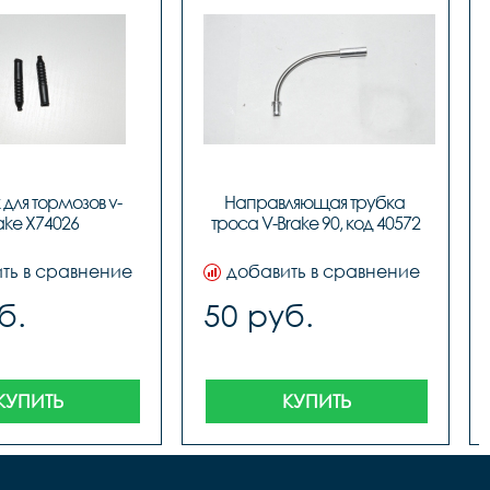
для тормозов v-
Направляющая трубка 
ake X74026
троса V-Brake 90, код 40572
ть в сравнение
добавить в сравнение
б.
50 руб.
КУПИТЬ
КУПИТЬ