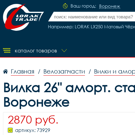
Ваш город:
Воронеж
Например: LORAK LX250 Матовый Чёрны
каталог товаров
Главная
Велозапчасти
Вилки и амо
/
/
Вилка 26" аморт. ст
Воронеже
2870 руб.
артикул: 73929