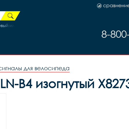
сравнени
ый имп. торм. втулка с резиной
8-800
 сигналы для велосипеда
LN-B4 изогнутый Х82