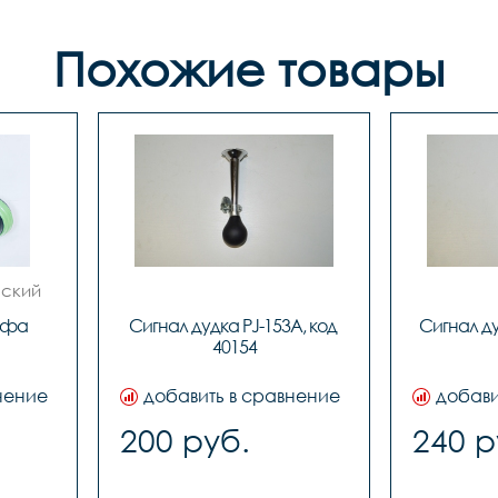
Похожие товары
ский 
-фа 
Сигнал дудка PJ-153A, код 
Сигнал ду
40154
нение
добавить в сравнение
добави
200 руб.
240 р