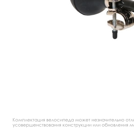
Комплектация велосипеда может незначительно отлич
усовершенствования конструкции или обновления моде