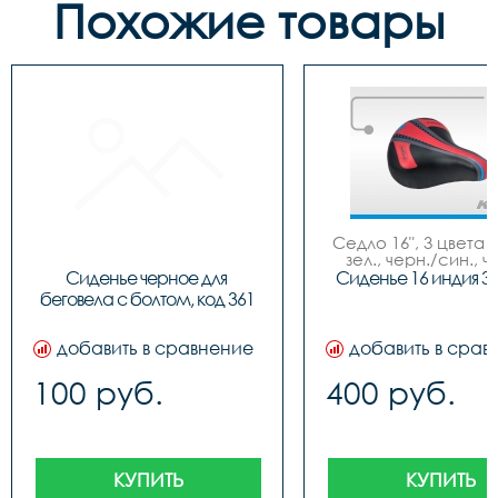
Похожие товары
Седло 16", 3 цвета (
зел., черн./син., ч
красн.), NEW MO
Сиденье черное для 
Сиденье 16 индия 3
беговела с болтом, код 361
добавить в сравнение
добавить в срав
100 руб.
400 руб.
КУПИТЬ
КУПИТЬ