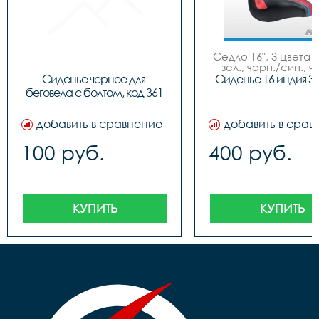
Седло 16", 3 цвета (
зел., черн./син., ч
красн.), NEW MO
Сиденье черное для 
Сиденье 16 индия 3
беговела с болтом, код 361
добавить в сравнение
добавить в срав
100 руб.
400 руб.
КУПИТЬ
КУПИТЬ