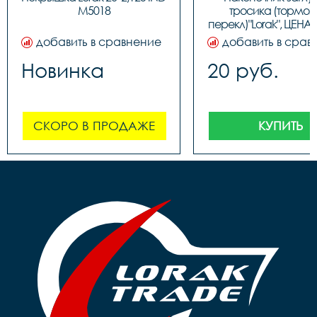
M5018
тросика (тормозн
перекл)"Lorak", ЦЕНА З
(100шт в бутылк
добавить в сравнение
добавить в срав
Новинка
20 руб.
СКОРО В ПРОДАЖЕ
КУПИТЬ