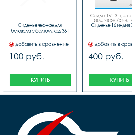
Седло 16", 3 цвета (
зел., черн./син., ч
красн.), NEW MO
Сиденье черное для 
Сиденье 16 индия 3
беговела с болтом, код 361
добавить в сравнение
добавить в срав
100 руб.
400 руб.
КУПИТЬ
КУПИТЬ