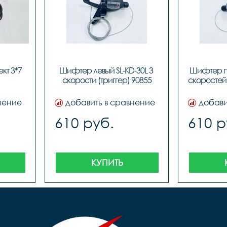
т 3*7 
Шифтер левый SL-KD-30L 3 
Шифтер пр
 40587																		
dex, код 40588								
скорости (триггер) 90855
нение
добавить в сравнение
добави
610 руб.
610 р
КУПИТЬ