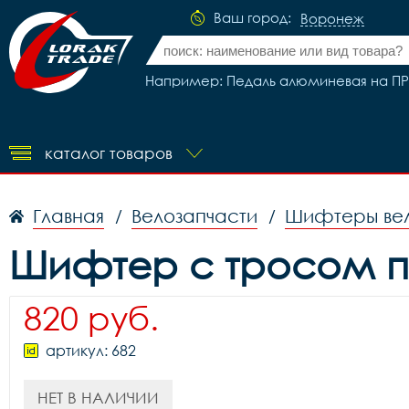
Ваш город:
Воронеж
Например: Педаль алюминевая на ПР
каталог товаров
Главная
Велозапчасти
Шифтеры ве
/
/
Шифтер с тросом пр
820 руб.
артикул: 682
НЕТ В НАЛИЧИИ