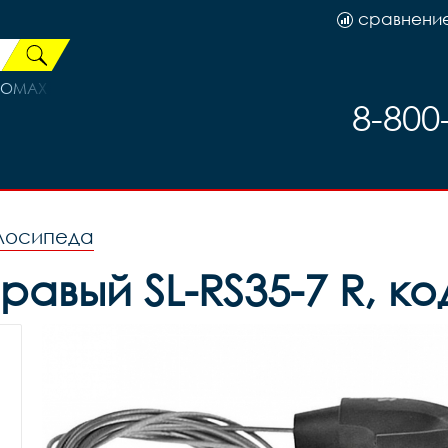
сравнени
ОМАХ 3032603-77 белая
8-800
лосипеда
авый SL-RS35-7 R, ко