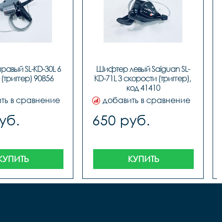
авый SL-KD-30L 6 
Шифтер левый Saiguan SL-
											
																					
скоростей (триггер) 
KD-71L 3 скорости (триггер), 
код 41410
ть в сравнение
добавить в сравнение
уб.
650 руб.
КУПИТЬ
КУПИТЬ