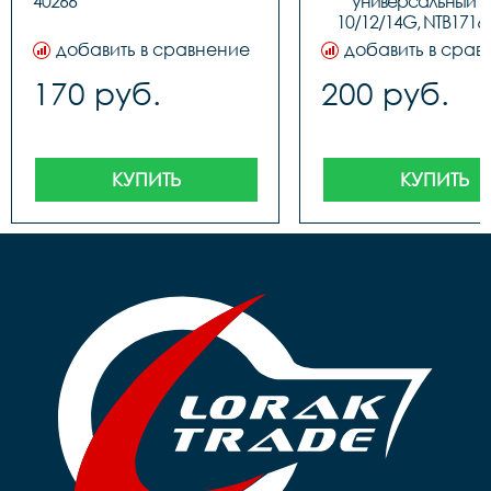
40266									
универсальный Ken
10/12/14G, NTB17168,
10205
добавить в сравнение
добавить в срав
170 руб.
200 руб.
КУПИТЬ
КУПИТЬ