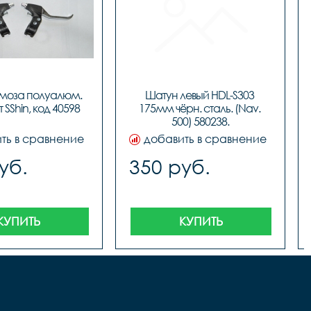
рмоза полуалюм. 
Шатун левый HDL-S303 
										
 SShin, код 40598
175мм чёрн. сталь. (Nav. 
ть в сравнение
добавить в сравнение
уб.
350 руб.
КУПИТЬ
КУПИТЬ