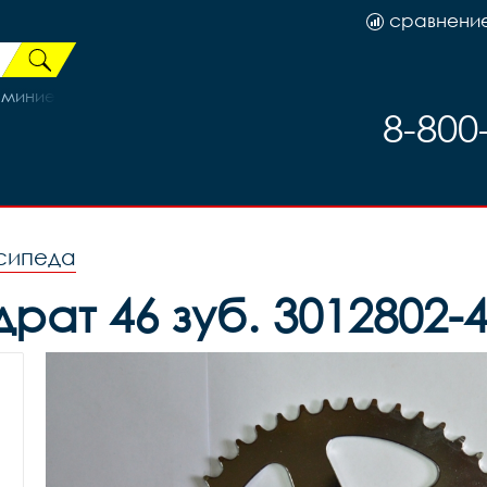
сравнени
юминиевая рама)
8-800
сипеда
рат 46 зуб. 3012802-