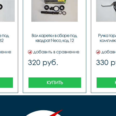
 под 
Вал каретки в сборе под 
Ручка то
40597																			
62
квадрат Neco, код 12
комплект
нение
добавить в сравнение
добави
320 руб.
330 р
КУПИТЬ