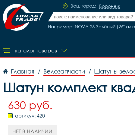
Ваш город:
Воронеж
Например: NOVA 26 Зелёный (26" ал
каталог товаров
Главная
Велозапчасти
Шатуны вело
/
/
Шатун комплект квад
630 руб.
артикул: 420
НЕТ В НАЛИЧИИ