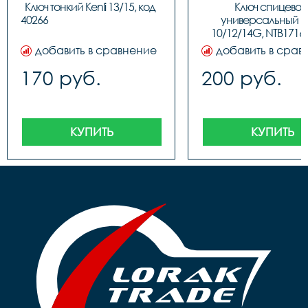
Ключ тонкий Kenli 13/15, код 
Ключ спицевой 
40266									
универсальный Ken
10/12/14G, NTB17168,
10205
добавить в сравнение
добавить в срав
170 руб.
200 руб.
КУПИТЬ
КУПИТЬ