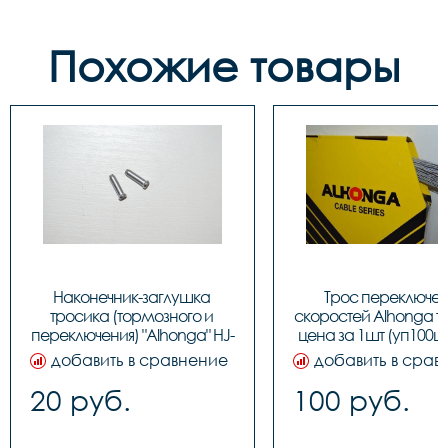
Похожие товары
Наконечник-заглушка 
Трос переключен
тросика (тормозного и 
скоростей Alhonga та
переключения) "Alhonga" HJ-
цена за 1шт (уп100шт.
D1001, код 3122641
40708
добавить в сравнение
добавить в срав
20 руб.
100 руб.