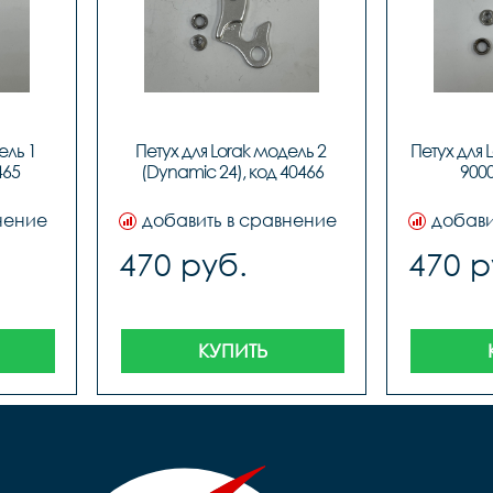
ль 1 
Петух для Lorak модель 2 
Петух для L
465
(Dynamic 24), код 40466
9000
нение
добавить в сравнение
добави
470 руб.
470 р
КУПИТЬ