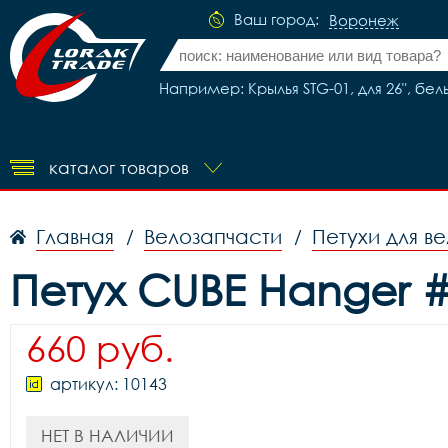
Ваш город:
Воронеж
Например: Крылья STG-01, для 26", бел
каталог товаров
Главная
Велозапчасти
Петухи для в
/
/
Петух CUBE Hanger 
660 руб.
артикул: 10143
НЕТ В НАЛИЧИИ