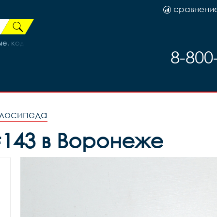
сравнени
ые, код 87829
8-800
елосипеда
#143 в Воронеже