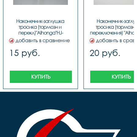
Наконечник-заглушка 
Наконечник-заглу
тросика (тормозн и 
тросика (тормозног
перекл)"Alhonga"HJ-
переключения) "Alhon
D1001,ЦЕНА ЗА 1шт., код 
D1001, код 31226
добавить в сравнение
добавить в срав
40706
15 руб.
20 руб.
КУПИТЬ
КУПИТЬ