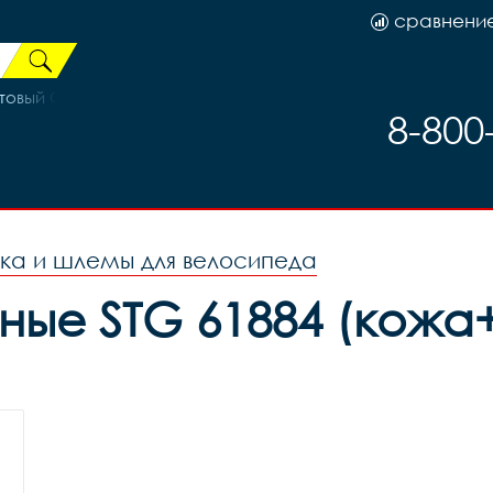
сравнени
атовый Серый/Красный
8-800
ка и шлемы для велосипеда
ные STG 61884 (кожа