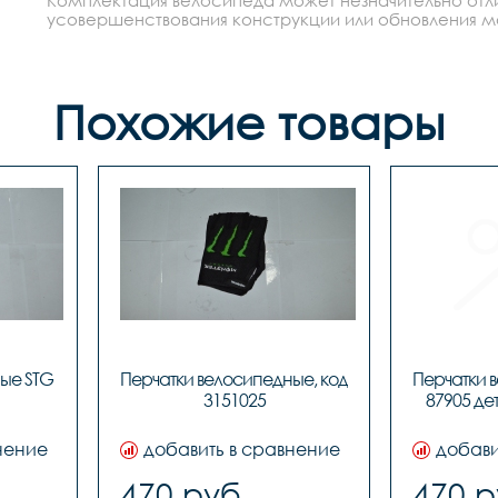
усовершенствования конструкции или обновления моде
Похожие товары
ые STG 
Перчатки велосипедные, код 
Перчатки 
3151025
87905 дет
нение
добавить в сравнение
добави
470 руб.
470 р