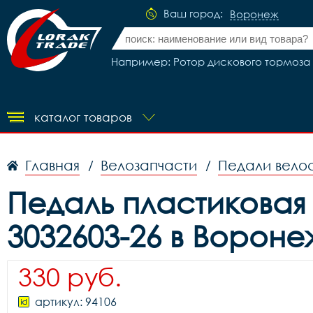
Ваш город:
Воронеж
Например: Ротор дискового тормоза 
каталог товаров
Главная
Велозапчасти
Педали вело
/
/
Педаль пластиковая
3032603-26 в Ворон
330 руб.
артикул: 94106