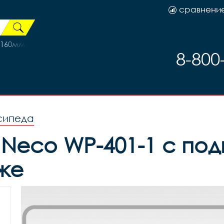
сравнени
160мм Shunfeng 6 болтов
8-800
сипеда
 Neco WP-401-1 с п
еже