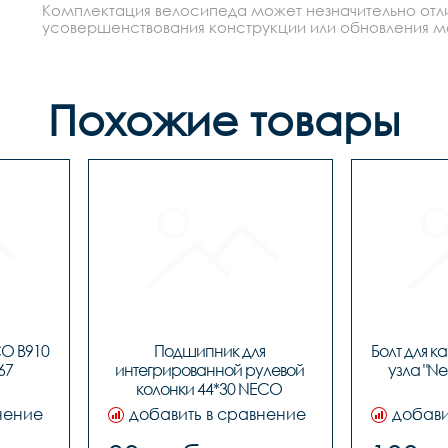
Комплектация велосипеда может незначительно отлич
усовершенствования конструкции или обновления моде
Похожие товары
O B910 
Подшипник для 
Болт для к
67
интегрированной рулевой 
узла "Ne
колонки 44*30 NECO 
BBFHST11, код 91510
нение
добавить в сравнение
добави