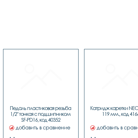
Педаль пластиковая резьба 
Катридж каретки NEC
1/2" тонкая c подшипником 
119 мм., код 416
SF-PD16, код 40352
добавить в сравнение
добавить в срав