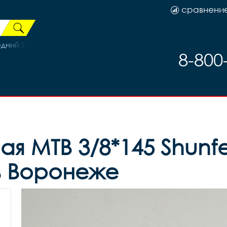
сравнени
 Shimano TY-300 уг.66-69 42Т верхняя тяга 31,8, код 6146
8-800
ая MTB 3/8*145 Shun
 в Воронеже