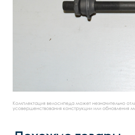
Комплектация велосипеда может незначительно отлич
усовершенствования конструкции или обновления моде