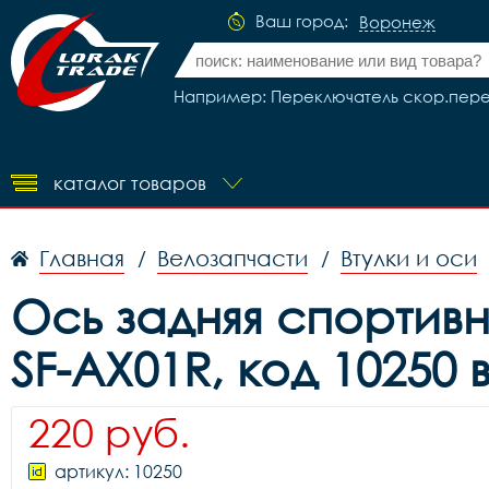
Ваш город:
Воронеж
Например: Переключатель скор.передний
каталог товаров
Главная
Велозапчасти
Втулки и оси
/
/
Ось задняя спортивн
SF-AX01R, код 10250
220 руб.
артикул: 10250