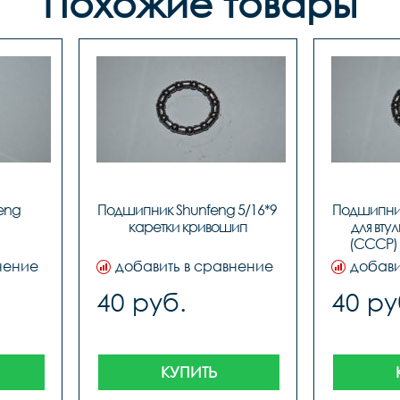
Похожие товары
ng 
Подшипник Shunfeng 5/16*9 
Подшипник
каретки кривошип
для втул
(СССР) 
нение
добавить в сравнение
добави
40 руб.
40 ру
КУПИТЬ